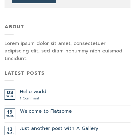
ABOUT
Lorem ipsum dolor sit amet, consectetuer
adipiscing elit, sed diam nonummy nibh euismod
tincidunt.
LATEST POSTS
Hello world!
03
พ.ย.
1
Comment
Welcome to Flatsome
19
พ.ย.
Just another post with A Gallery
13
ต.ค.